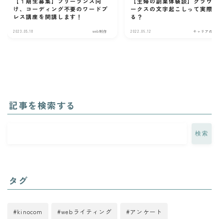
【１期生募集】フリーランス向
【主婦の副業体験談】クラウ
け、コーディング不要のワードプ
ークスの文字起こしって実際
レス講座を開講します！
る？
2023.05.18
web制作
2022.06.12
キャリアのヒ
記事を検索する
検索
タグ
kinocom
webライティング
アンケート