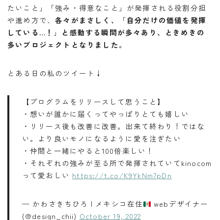
たいこと」「強み・得意なこと」が発揮される役割分担
や進め方で、
各々がまさしく、
「
自分だけの価値を発揮
している…！
」
と感動する瞬間が多々あり、ときめきの
多いプロジェクトとなりました。
とある日の私のツイート↓
【プログラムをリリースして思うこと】
・想いが誰かに届くってやっぱりとても嬉しい
・リリース後も改善に改善。出来て終わり！ではな
い。より良いモノになるように愛を注ぎたい
・仲間と一緒にやると100倍楽しい！
・それぞれの強みが至る所で発揮されていてkinocom
って愛おしい
https://t.co/K9YkNm7pDn
— かわさきちひろ | メキシコ在住
webデザイナー
(@design_chii)
October 19, 2022