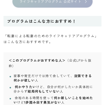
ライフキャリアプログラム 公式サイト
プログラムはこんな方におすすめ！
「転妻による転妻のためのライフキャリアプログラム」
はこんな方におすすめです。
＜このプログラムがおすすめな人＞
（公式LPから抜
粋）
家事や育児だけでは持て余していて、
没頭できる
何かが欲しい
人
何かやりたい
けど、自分が何がしたいか具体的に
分からず
結局何もしていない
人
余裕のある時間を使って
何か新しいことを始めた
い
けど
1歩踏み出す勇気がない
人