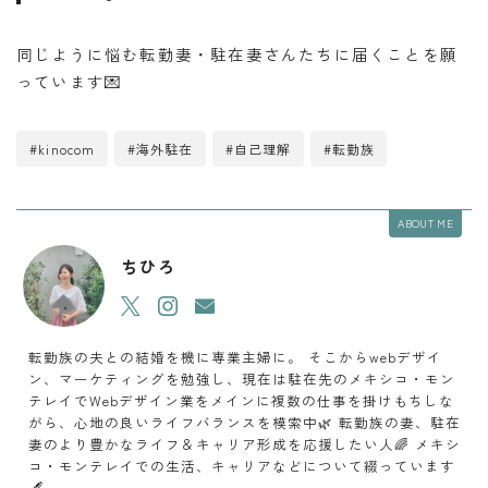
同じように悩む転勤妻・駐在妻さんたちに届くことを願
っています💌
#kinocom
#海外駐在
#自己理解
#転勤族
ABOUT ME
ちひろ
転勤族の夫との結婚を機に専業主婦に。 そこからwebデザイ
ン、マーケティングを勉強し、現在は駐在先のメキシコ・モン
テレイでWebデザイン業をメインに複数の仕事を掛けもちしな
がら、心地の良いライフバランスを模索中🌿 転勤族の妻、駐在
妻のより豊かなライフ＆キャリア形成を応援したい人🌈 メキシ
コ・モンテレイでの生活、キャリアなどについて綴っています
🖋