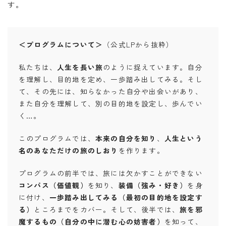
す。
＜プログラムについて＞
（公式LPから抜粋）
私たちは、
人生を長い旅
のように捉えています。自分
を理解し、目的地を定め、一歩踏み出してみる。そし
て、その先には、知らなかった自分や出会いがあり、
また自分を理解して、別の目的地を設定し、歩んでい
く…。
このプログラムでは、
本来の自分を知り
、
人生という
名のあなただけの旅のしおり
を作ります。
プログラムの前半では、旅には欠かすことができない
コンパス（価値観）
を知り、
装備（強み・好き）
を身
に付け、
一歩踏み出してみる（最初の目的地を設定す
る）
ところまでをカバー。そして、後半では、
旅を邪
魔するもの（自分の中に潜む心の妨害者）
を知って、