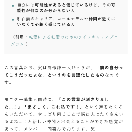
自分には
可能性があると信じている
けど、その
可
能性が何なのか分からない
人
駐在妻のキャリア、ロールモデルや
仲間が近くに
いなくて心細く感じている
人
（引用：
転妻による転妻のためのライフキャリアプロ
グラム
）
この言葉たち、実は制作陣一人ひとりが、
「前の自分っ
てこうだったよな」というのを言語化したもの
なので
す。
モニター募集と同時に、「
この言葉が刺さりまし
た…！」「まさしく、これ私です！」
という声をたくさ
んいただいて、やっぱり同じことで悩む人はたくさんい
るよね…！と新しい仲間と出会えることができた感覚が
あって、メンバー一同喜んでおります。笑