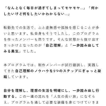
「なんとなく毎日が過ぎてしまってモヤモヤ…」
「何か
したいけど何をしたいかわからない…」
転勤先での生活で、ふと虚無感や孤独を感じることが多
いと思います。私自身もそうでしたし、このプログラム
を作ったメンバーも然りです。そんな状態から抜け出す
きっかけとなったのが「
自己理解
」と「
一歩踏み出して
みる勇気
」でした。
本プログラムでは、制作メンバーが試行錯誤し、実践し
てきた
自己理解のノウハウを5つのステップにぎゅっと凝
縮
しています。
自分を理解し、理想の生活を明確にし、一歩踏み出し行
動する。
この一連の流れを「人生の長い旅」になぞら
え、プログラムを通して必要な装備を身につけていきま